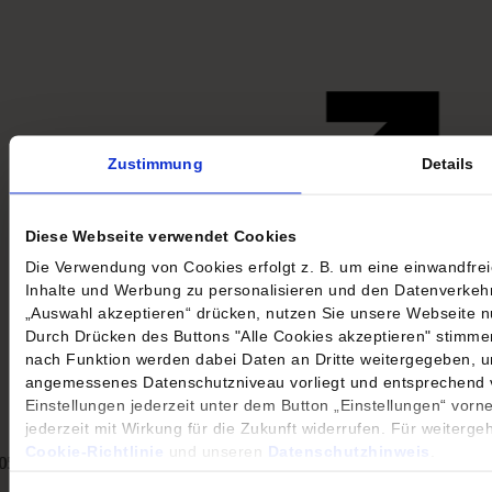
Zustimmung
Details
Diese Webseite verwendet Cookies
Die Verwendung von Cookies erfolgt z. B. um eine einwandfrei
Inhalte und Werbung zu personalisieren und den Datenverkehr
„Auswahl akzeptieren“ drücken, nutzen Sie unsere Webseite 
Durch Drücken des Buttons "Alle Cookies akzeptieren" stimme
nach Funktion werden dabei Daten an Dritte weitergegeben, u
angemessenes Datenschutzniveau vorliegt und entsprechend ve
Einstellungen jederzeit unter dem Button „Einstellungen“ vor
jederzeit mit Wirkung für die Zukunft widerrufen. Für weiterg
Cookie-Richtlinie
und unseren
Datenschutzhinweis
.
05.08.
11,95 €
04.08.
11,93 €