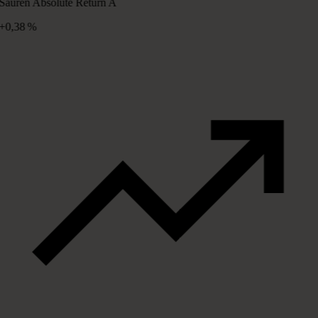
Sauren Absolute Return A
+0,38 %