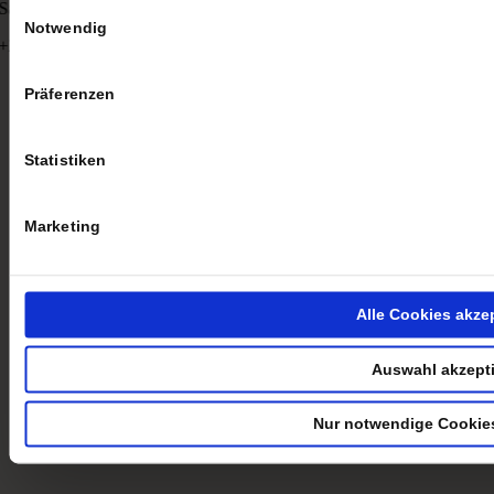
Einwilligungsauswahl
Sauren Global Opportunities A
Notwendig
+2,06 %
Präferenzen
Statistiken
Marketing
Alle Cookies akze
Auswahl akzept
Nur notwendige Cookie