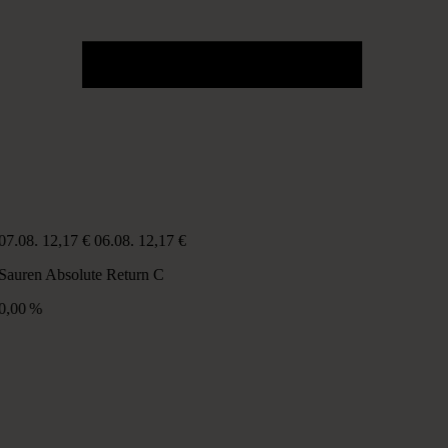
07.08.
12,17 €
06.08.
12,17 €
Sauren Absolute Return C
0,00 %