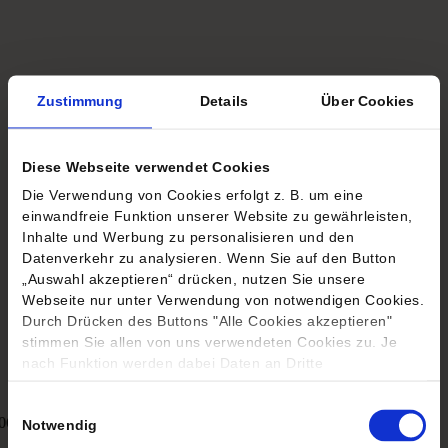
Zustimmung
Details
Über Cookies
Diese Webseite verwendet Cookies
Die Verwendung von Cookies erfolgt z. B. um eine
einwandfreie Funktion unserer Website zu gewährleisten,
Inhalte und Werbung zu personalisieren und den
Datenverkehr zu analysieren. Wenn Sie auf den Button
„Auswahl akzeptieren“ drücken, nutzen Sie unsere
Webseite nur unter Verwendung von notwendigen Cookies.
Durch Drücken des Buttons "Alle Cookies akzeptieren"
stimmen Sie allen von uns verwendeten Cookies zu. Je
nach Funktion werden dabei Daten an Dritte
weitergegeben, unter Umständen auch in Ländern, in
denen kein angemessenes Datenschutzniveau vorliegt und
Einwilligungsauswahl
06.08.
10,87 €
05.08.
10,81 €
Notwendig
entsprechend verarbeitet, z.B. in den USA. Sie können Ihre
Einstellungen jederzeit unter dem Button „Einstellungen“