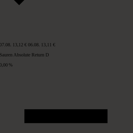
07.08.
13,12 €
06.08.
13,11 €
Sauren Absolute Return D
0,00 %