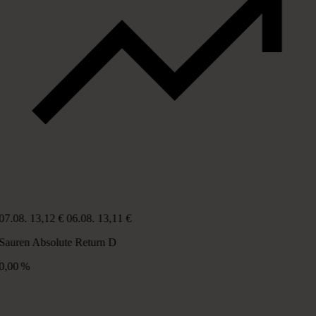
07.08.
13,12 €
06.08.
13,11 €
Sauren Absolute Return D
0,00 %