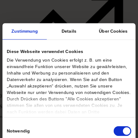
Zustimmung
Details
Über Cookies
Diese Webseite verwendet Cookies
Die Verwendung von Cookies erfolgt z. B. um eine
einwandfreie Funktion unserer Website zu gewährleisten,
Inhalte und Werbung zu personalisieren und den
Datenverkehr zu analysieren. Wenn Sie auf den Button
„Auswahl akzeptieren“ drücken, nutzen Sie unsere
Webseite nur unter Verwendung von notwendigen Cookies.
07.08.
11,38 €
06.08.
11,37 €
Durch Drücken des Buttons "Alle Cookies akzeptieren"
stimmen Sie allen von uns verwendeten Cookies zu. Je
Sauren Responsible Balanced 3F
nach Funktion werden dabei Daten an Dritte
+0,09 %
weitergegeben, unter Umständen auch in Ländern, in
denen kein angemessenes Datenschutzniveau vorliegt und
Einwilligungsauswahl
Notwendig
entsprechend verarbeitet, z.B. in den USA. Sie können Ihre
Einstellungen jederzeit unter dem Button „Einstellungen“