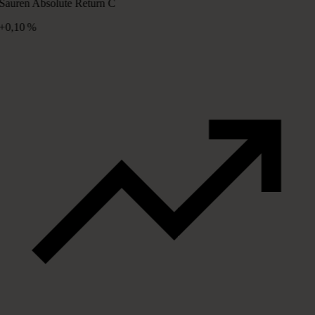
Sauren Absolute Return C
+0,10 %